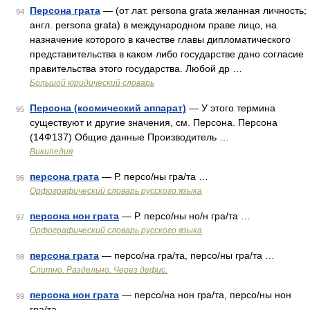
Персона грата
— (от лат. persona grata желанная личность;
94
англ. persona grata) в международном праве лицо, на
назначение которого в качестве главы дипломатического
представительства в каком либо государстве дано согласие
правительства этого государства. Любой др …
Большой юридический словарь
Персона (космический аппарат)
— У этого термина
95
существуют и другие значения, см. Персона. Персона
(14Ф137) Общие данные Производитель …
Википедия
персона грата
— Р. персо/ны гра/та …
96
Орфографический словарь русского языка
персона нон грата
— Р. персо/ны но/н гра/та …
97
Орфографический словарь русского языка
персона грата
— персо/на гра/та, персо/ны гра/та …
98
Слитно. Раздельно. Через дефис.
персона нон грата
— персо/на нон гра/та, персо/ны нон
99
гра/та …