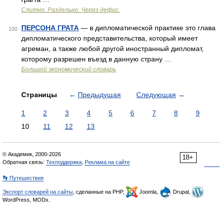
Слитно. Раздельно. Через дефис.
ПЕРСОНА ГРАТА
— в дипломатической практике это глава
100
дипломатического представительства, который имеет
агреман, а также любой другой иностранный дипломат,
которому разрешен въезд в данную страну …
Большой экономический словарь
Страницы
←
Предыдущая
Следующая
→
1
2
3
4
5
6
7
8
9
10
11
12
13
© Академик, 2000-2026
18+
Обратная связь:
Техподдержка
,
Реклама на сайте
👣 Путешествия
Экспорт словарей на сайты
, сделанные на PHP,
Joomla,
Drupal,
WordPress, MODx.