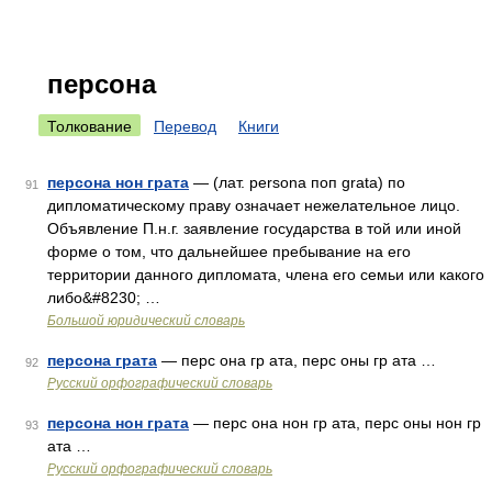
персона
Толкование
Перевод
Книги
персона нон грата
— (лат. persona поп grata) по
91
дипломатическому праву означает нежелательное лицо.
Объявление П.н.г. заявление государства в той или иной
форме о том, что дальнейшее пребывание на его
территории данного дипломата, члена его семьи или какого
либо&#8230; …
Большой юридический словарь
персона грата
— перс она гр ата, перс оны гр ата …
92
Русский орфографический словарь
персона нон грата
— перс она нон гр ата, перс оны нон гр
93
ата …
Русский орфографический словарь